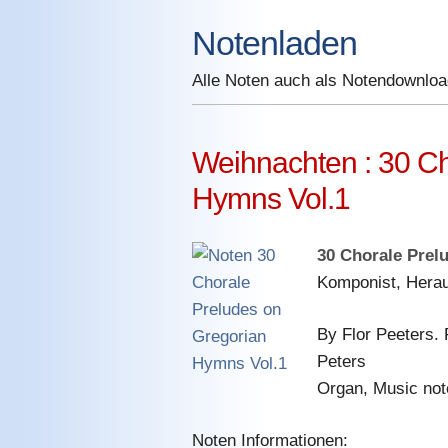
Skip
Notenladen
to
content
Alle Noten auch als Notendownlo
Weihnachten : 30 Ch
Hymns Vol.1
30 Chorale Prel
Komponist, Hera
By Flor Peeters.
Peters
Organ, Music not
Noten Informationen: