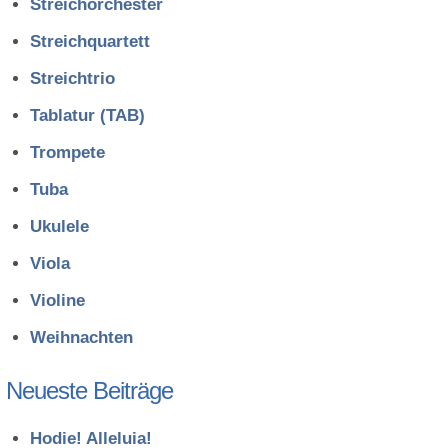
Streichorchester
Streichquartett
Streichtrio
Tablatur (TAB)
Trompete
Tuba
Ukulele
Viola
Violine
Weihnachten
Neueste Beiträge
Hodie! Alleluia!